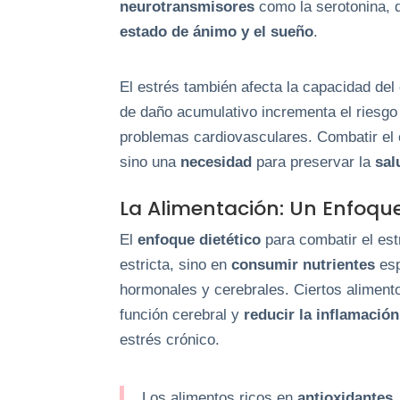
neurotransmisores
como la serotonina,
estado de ánimo y el sueño
.
El estrés también afecta la capacidad de
de daño acumulativo incrementa el riesgo 
problemas cardiovasculares. Combatir el 
sino una
necesidad
para preservar la
sal
La Alimentación: Un Enfoque 
El
enfoque dietético
para combatir el est
estricta, sino en
consumir nutrientes
esp
hormonales y cerebrales. Ciertos alimen
función cerebral y
reducir la inflamació
estrés crónico.
Los alimentos ricos en
antioxidantes