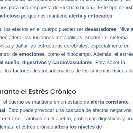
nos para una respuesta de «lucha o huida». Este tipo de
est
eficioso
porque nos mantiene
alerta y enfocados
.
o
, los efectos en el cuerpo pueden ser
devastadores
. Nivel
en alterar las funciones metabólicas, suprimir el sistema
ónica y dañar las estructuras cerebrales, especialmente en
ontrol de
emociones
, como el hipocampo. Además, el estré
el sueño, digestivos y cardiovasculares
. Para saber la
icar los factores desencaddenantes de los síntomas físicos d
rante el Estrés Crónico
o, el cuerpo se mantiene en un estado de
alerta constante
, 
nal
. Esto puede provocar una cascada de efectos negativos
ncentrarse, cambios en el apetito, problemas digestivos y un
demás, el estrés crónico
altera los niveles de