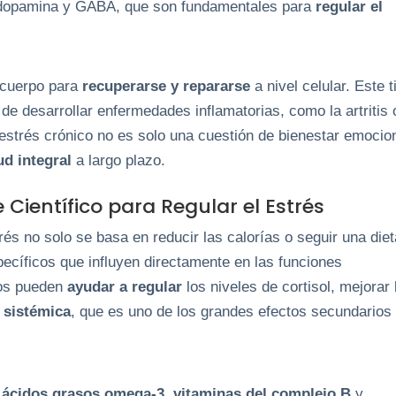
 dopamina y GABA, que son fundamentales para
regular el
l cuerpo para
recuperarse y repararse
a nivel celular. Este t
de desarrollar enfermedades inflamatorias, como la artritis 
estrés crónico no es solo una cuestión de bienestar emocion
ud integral
a largo plazo.
Científico para Regular el Estrés
rés no solo se basa en reducir las calorías o seguir una diet
ecíficos que influyen directamente en las funciones
tos pueden
ayudar a regular
los niveles de cortisol, mejorar 
n sistémica
, que es uno de los grandes efectos secundarios 
,
ácidos grasos omega-3
,
vitaminas del complejo B
y