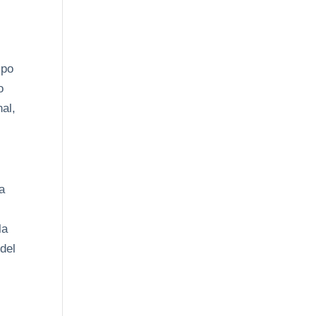
ipo
o
al,
a
la
del