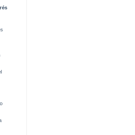
rés
es
s
el
lo
,
a