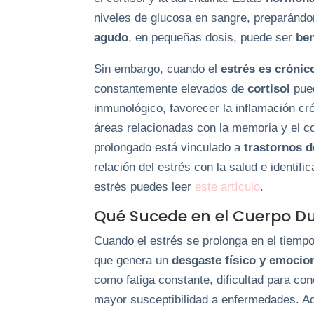
niveles de glucosa en sangre, preparándo
agudo
, en pequeñas dosis, puede ser
ben
Sin embargo, cuando el
estrés es crónic
constantemente elevados de
cortisol
pued
inmunológico, favorecer la inflamación cr
áreas relacionadas con la memoria y el c
prolongado está vinculado a
trastornos d
relación del estrés con la salud e identif
estrés puedes leer
este artículo
.
Qué Sucede en el Cuerpo Du
Cuando el estrés se prolonga en el tiemp
que genera un
desgaste físico y emocio
como fatiga constante, dificultad para co
mayor susceptibilidad a enfermedades. A