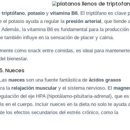
e
triptófano
,
potasio
y
vitamina B6
. El triptófano es clave 
e el potasio ayuda a regular la
presión arterial
, que tiende 
 Además, la vitamina B6 es fundamental para la producción
ue también influye en la sensación de placer y calma.
almente como snack entre comidas, es ideal para mantenerte
el bienestar.
5. Nueces
Las
nueces
son una fuente fantástica de
ácidos grasos
ra la
relajación muscular
y el sistema nervioso. El
magne
gulación del eje HPA (hipotálamo-pituitaria-adrenal), que es
és en el cuerpo. Incluir nueces en la dieta no solo te ayuda 
e los efectos secundarios del estrés crónico, como la