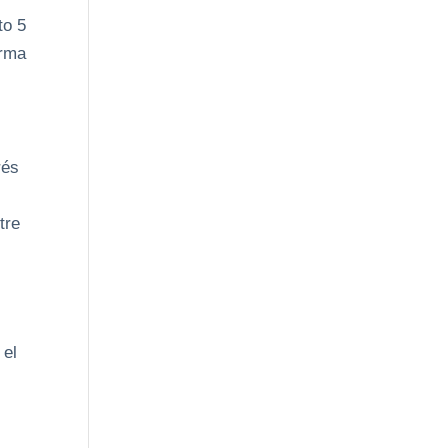
to 5
orma
rés
tre
 el